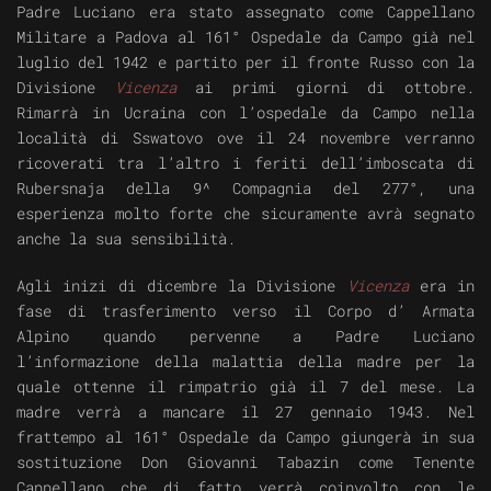
Padre Luciano era stato assegnato come Cappellano
Militare a Padova al 161° Ospedale da Campo già nel
luglio del 1942 e partito per il fronte Russo con la
Divisione
Vicenza
ai primi giorni di ottobre.
Rimarrà in Ucraina con l’ospedale da Campo nella
località di Sswatovo ove il 24 novembre verranno
ricoverati tra l’altro i feriti dell’imboscata di
Rubersnaja della 9^ Compagnia del 277°, una
esperienza molto forte che sicuramente avrà segnato
anche la sua sensibilità.
Agli inizi di dicembre la Divisione
Vicenza
era in
fase di trasferimento verso il Corpo d’ Armata
Alpino quando pervenne a Padre Luciano
l’informazione della malattia della madre per la
quale ottenne il rimpatrio già il 7 del mese. La
madre verrà a mancare il 27 gennaio 1943. Nel
frattempo al 161° Ospedale da Campo giungerà in sua
sostituzione Don Giovanni Tabazin come Tenente
Cappellano che di fatto verrà coinvolto con le